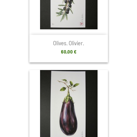
Olives. Olivier.
Prix
60,00 €