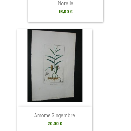
Morelle
Prix
16,00 €
Amome Gingembre
Prix
20,00 €