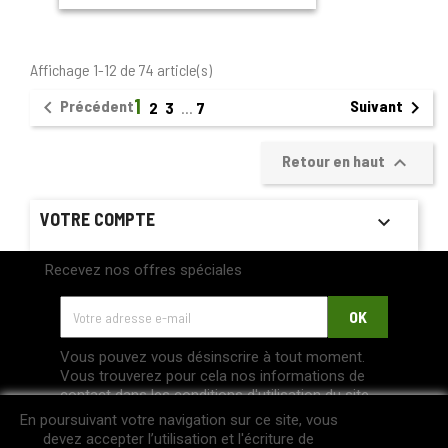
Affichage 1-12 de 74 article(s)
1


Précédent
Suivant
2
3
…
7

Retour en haut
VOTRE COMPTE

Recevez nos offres spéciales
Vous pouvez vous désinscrire à tout moment.
Vous trouverez pour cela nos informations de
contact dans les conditions d'utilisation du site.
En poursuivant votre navigation sur ce site, vous
devez accepter l’utilisation et l'écriture de